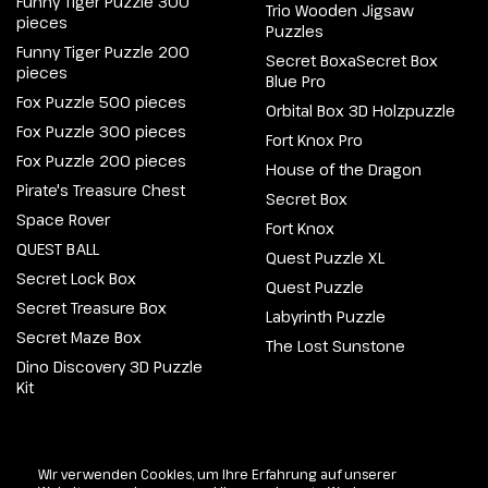
Funny Tiger Puzzle 300
Trio Wooden Jigsaw
pieces
Puzzles
Funny Tiger Puzzle 200
Secret BoxaSecret Box
pieces
Blue Pro
Fox Puzzle 500 pieces
Orbital Box 3D Holzpuzzle
Fox Puzzle 300 pieces
Fort Knox Pro
Fox Puzzle 200 pieces
House of the Dragon
Pirate's Treasure Chest
Secret Box
Space Rover
Fort Knox
QUEST BALL
Quest Puzzle XL
Secret Lock Box
Quest Puzzle
Secret Treasure Box
Labyrinth Puzzle
Secret Maze Box
The Lost Sunstone
Dino Discovery 3D Puzzle
Kit
@2026 Escapewelt. Alle Rechte vorbehalten.
Wir verwenden Cookies, um Ihre Erfahrung auf unserer