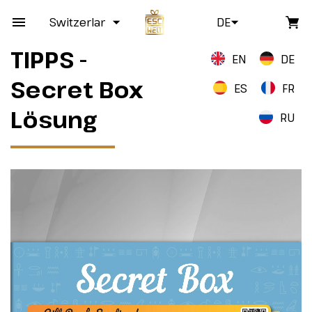
Switzerland
DE
TIPPS -
EN
DE
Secret Box
ES
FR
Lösung
RU