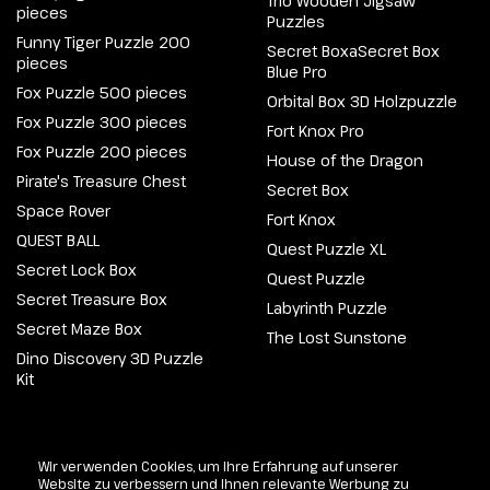
Trio Wooden Jigsaw
pieces
Puzzles
Funny Tiger Puzzle 200
Secret BoxaSecret Box
pieces
Blue Pro
Fox Puzzle 500 pieces
Orbital Box 3D Holzpuzzle
Fox Puzzle 300 pieces
Fort Knox Pro
Fox Puzzle 200 pieces
House of the Dragon
Pirate's Treasure Chest
Secret Box
Space Rover
Fort Knox
QUEST BALL
Quest Puzzle XL
Secret Lock Box
Quest Puzzle
Secret Treasure Box
Labyrinth Puzzle
Secret Maze Box
The Lost Sunstone
Dino Discovery 3D Puzzle
Kit
@2026 Escapewelt. Alle Rechte vorbehalten.
Wir verwenden Cookies, um Ihre Erfahrung auf unserer
Website zu verbessern und Ihnen relevante Werbung zu