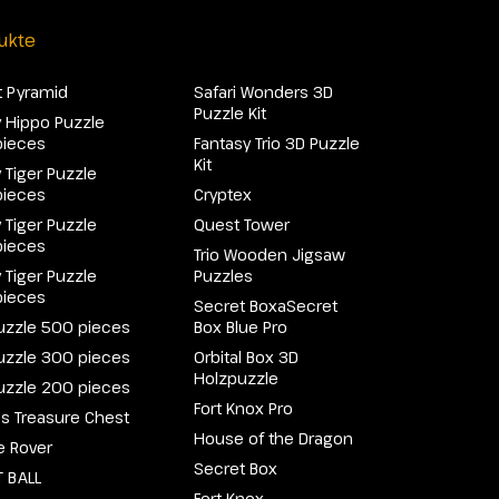
ukte
 Pyramid
Safari Wonders 3D
Puzzle Kit
 Hippo Puzzle
pieces
Fantasy Trio 3D Puzzle
Kit
 Tiger Puzzle
pieces
Cryptex
 Tiger Puzzle
Quest Tower
pieces
Trio Wooden Jigsaw
 Tiger Puzzle
Puzzles
pieces
Secret BoxaSecret
uzzle 500 pieces
Box Blue Pro
uzzle 300 pieces
Orbital Box 3D
Holzpuzzle
uzzle 200 pieces
Fort Knox Pro
e's Treasure Chest
House of the Dragon
e Rover
Secret Box
 BALL
Fort Knox