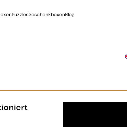
boxen
Puzzles
Geschenkboxen
Blog
ioniert