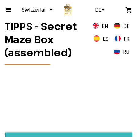
Switzerland
DE
TIPPS - Secret
EN
DE
Maze Box
ES
FR
(assembled)
RU