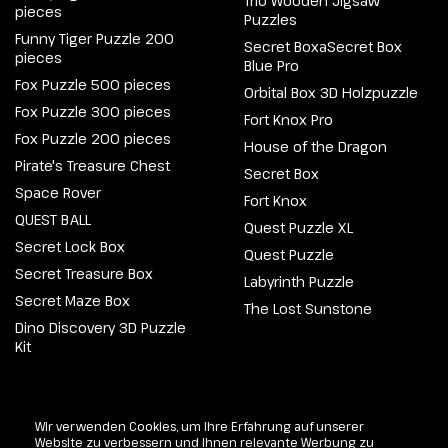
Trio Wooden Jigsaw
pieces
Puzzles
Funny Tiger Puzzle 200
Secret BoxaSecret Box
pieces
Blue Pro
Fox Puzzle 500 pieces
Orbital Box 3D Holzpuzzle
Fox Puzzle 300 pieces
Fort Knox Pro
Fox Puzzle 200 pieces
House of the Dragon
Pirate's Treasure Chest
Secret Box
Space Rover
Fort Knox
QUEST BALL
Quest Puzzle XL
Secret Lock Box
Quest Puzzle
Secret Treasure Box
Labyrinth Puzzle
Secret Maze Box
The Lost Sunstone
Dino Discovery 3D Puzzle
Kit
@2026 Escapewelt. Alle Rechte vorbehalten.
Wir verwenden Cookies, um Ihre Erfahrung auf unserer
Website zu verbessern und Ihnen relevante Werbung zu