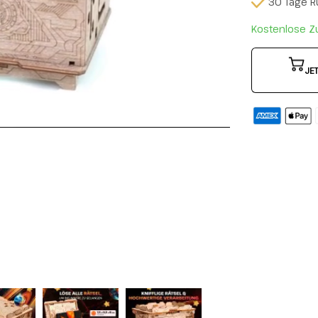
30 Tage 
Kostenlose Z
JE