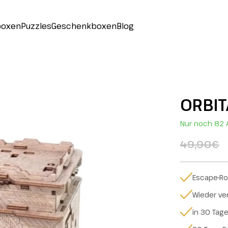
boxen
Puzzles
Geschenkboxen
Blog
ORBIT
Nur noch 82 A
49,90€
Escape-Ro
Wieder v
in 30 Tag