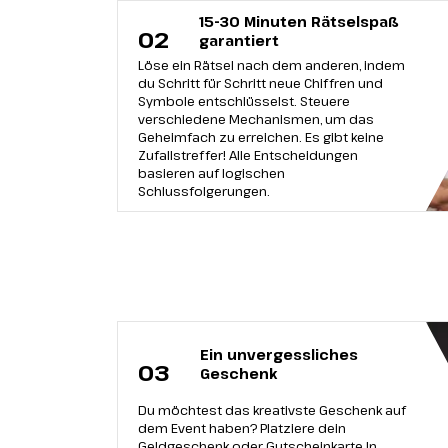
15-30 Minuten Rätselspaß
02
garantiert
Löse ein Rätsel nach dem anderen, indem
du Schritt für Schritt neue Chiffren und
Symbole entschlüsselst. Steuere
verschiedene Mechanismen, um das
Geheimfach zu erreichen. Es gibt keine
Zufallstreffer! Alle Entscheidungen
basieren auf logischen
Schlussfolgerungen.
Ein unvergessliches
03
Geschenk
Du möchtest das kreativste Geschenk auf
dem Event haben? Platziere dein
Geldgeschenk oder Gutscheinkarte In