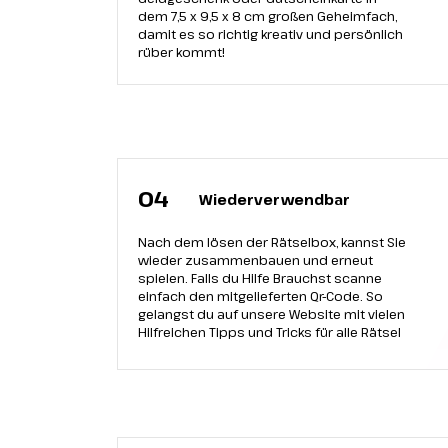
dem 7,5 х 9,5 х 8 cm großen Geheimfach,
damit es so richtig kreativ und persönlich
rüber kommt!
04
Wiederverwendbar
Nach dem lösen der Rätselbox, kannst Sie
wieder zusammenbauen und erneut
spielen. Falls du Hilfe Brauchst scanne
einfach den mitgelieferten Qr-Code. So
gelangst du auf unsere Website mit vielen
Hilfreichen Tipps und Tricks für alle Rätsel